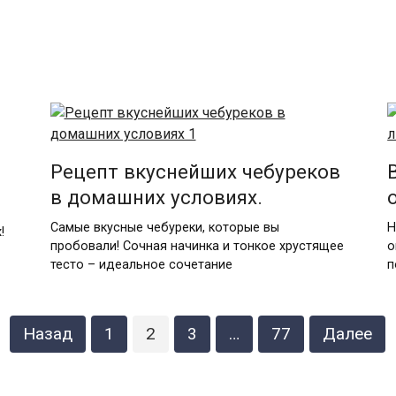
Рецепт вкуснейших чебуреков
в домашних условиях.
Самые вкусные чебуреки, которые вы
Н
!
пробовали! Сочная начинка и тонкое хрустящее
о
тесто – идеальное сочетание
п
Назад
1
2
3
…
77
Далее