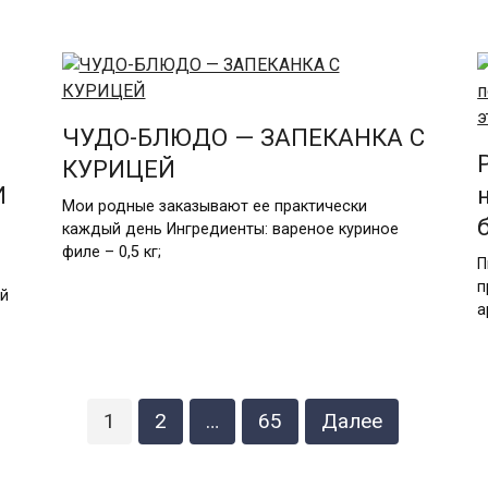
ЧУДО-БЛЮДО — ЗАПЕКАНКА С
КУРИЦЕЙ
И
Мои родные заказывают ее практически
каждый день Ингредиенты: вареное куриное
филе – 0,5 кг;
П
п
ой
а
1
2
…
65
Далее