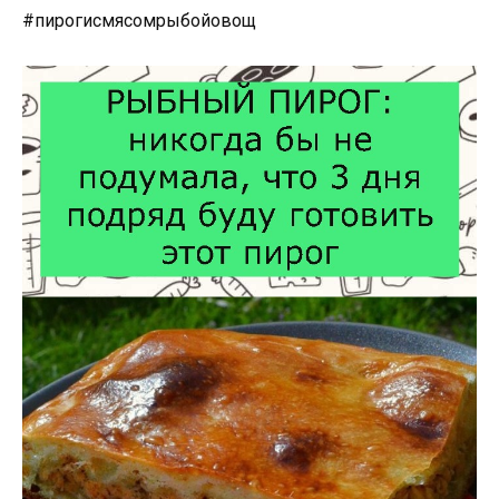
#пирогисмясомрыбойовощ