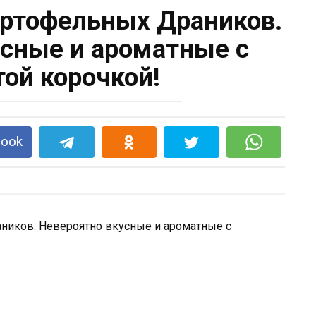
ртофельных Драников.
сные и ароматные с
той корочкой!
book