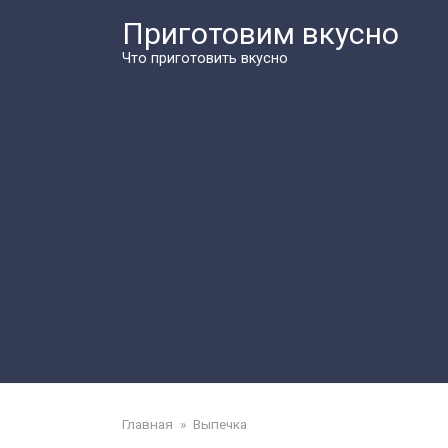
Перейти
Приготовим вкусно
к
контенту
Что приготовить вкусно
Главная
»
Выпечка