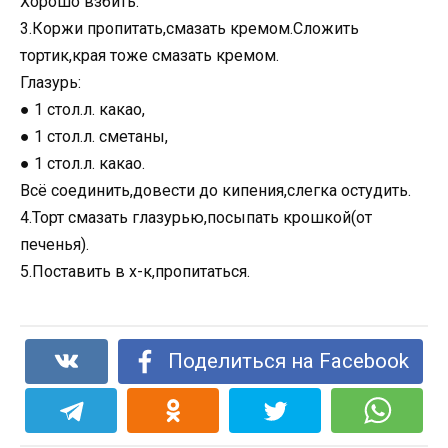
Хорошо взбить.
3.Коржи пропитать,смазать кремом.Сложить
тортик,края тоже смазать кремом.
Глазурь:
● 1 стол.л. какао,
● 1 стол.л. сметаны,
● 1 стол.л. какао.
Всё соединить,довести до кипения,слегка остудить.
4.Торт смазать глазурью,посыпать крошкой(от
печенья).
5.Поставить в х-к,пропитаться.
Поделиться на Facebook