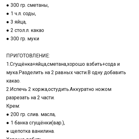
● 300 гр. сметаны,
● 1 ч.л. соды,
● 3 яйца,
● 2 стол.л. какао
● 300 гр. муки
ПРИГОТОВЛЕНИЕ:
1.Сгущёнка+яйца,сметана,хорошо взбить+сода и
мука.Разделить на 2 равных части.В одну добавить
какао.
2.Испечь 2 коржа,остудить.Аккуратно ножом
разрезать на 2 части.
Крем:
● 200 гр. слив. масла,
● 1 банка сгущёнки(вар.),
● щепотка ванилина.