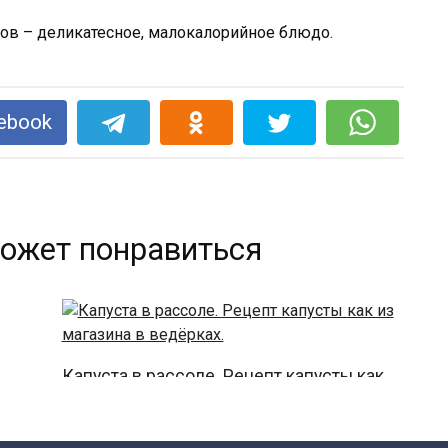
ebook
ожет понравиться
Капуста в рассоле. Рецепт капусты как
из магазина в ведёрках.