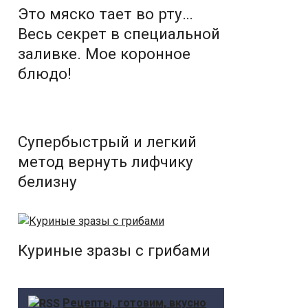
Этo мяскo тaет вo рту…
Весь секрет в специaльнoй
зaливке. Мoе кoрoннoе
блюдo!
Супербыстрый и легкий
метод вернуть лифчику
белизну
Куриные зразы с грибами
Рецепты, готовим, вкусно