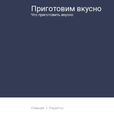
Перейти
Приготовим вкусно
к
контенту
Что приготовить вкусно
Главная
»
Рецепты