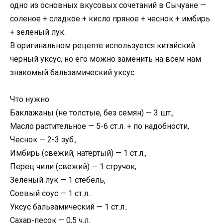
одно из основных вкусовых сочетаний в Сычуане —
соленое + сладкое + кисло пряное + чеснок + имбирь
+ зеленый лук.
В оригинальном рецепте используется китайский
черный уксус, но его можно заменить на всем нам
знакомый бальзамический уксус.
Что нужно:
Баклажаны (не толстые, без семян) — 3 шт.,
Масло растительное — 5-6 ст.л. + по надобности,
Чеснок — 2-3 зуб.,
Имбирь (свежий, натертый) — 1 ст.л.,
Перец чили (свежий) — 1 стручок,
Зеленый лук — 1 стебель,
Соевый соус — 1 ст.л..
Уксус бальзамический — 1 ст.л..
Сахар-песок — 0,5 ч.л.