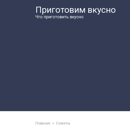
Перейти
Приготовим вкусно
к
контенту
Что приготовить вкусно
Главная
»
Советы