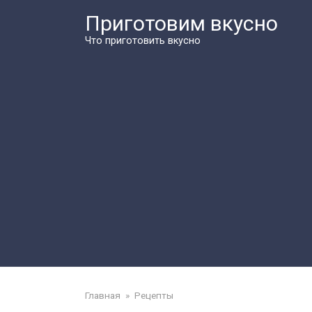
Перейти
Приготовим вкусно
к
контенту
Что приготовить вкусно
Главная
»
Рецепты